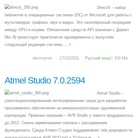
DirectX – набор
библиотек в операционных системах (ОС) от Microsoft для работы с
мультимедиа: графика, звук и видео. Это своеобразный посредник
между GPU и играми. Обновления средств API (начиная с Директ
Икс 9) происходят практически одновременно с выпуском
следующей редакции системы
... >
бесплатно
17/12/2021
Русский язык
100 Мб.
Atmel Studio 7.0.2594
Atmel Studio –
узкоспециализированная интегрированная среда для разработки
программного обеспечения на микроконтроллерах одноименной
корпорации. Прежнее название – AVR Studio у пакета продержалось
до 2012. Смена наименования связана с расширением
функционала. Среда Атмел Студио поддерживает обе разрядности
микроконтроллеров AVR (8/32-bit) и 32-битные
... >