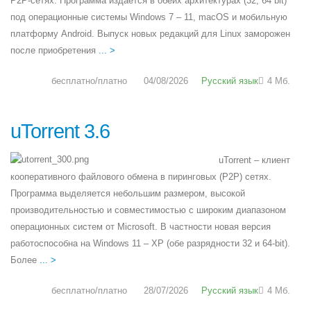
P2P-сетях. Программа издается в обеих архитектурах (32, 64 bit)
под операционные системы Windows 7 – 11, macOS и мобильную
платформу Android. Выпуск новых редакций для Linux заморожен
после приобретения
... >
бесплатно/платно
04/08/2026
Русский язык
4 Мб.
uTorrent 3.6
uTorrent – клиент
кооперативного файлового обмена в пиринговых (P2P) сетях.
Программа выделяется небольшим размером, высокой
производительностью и совместимостью с широким диапазоном
операционных систем от Microsoft. В частности новая версия
работоспособна на Windows 11 – XP (обе разрядности 32 и 64-bit).
Более
... >
бесплатно/платно
28/07/2026
Русский язык
4 Мб.