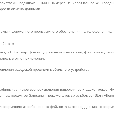
ойствами, подключенными к ПК через USB порт или по WiFi соед
корости обмена данными.
темы и фирменного программного обеспечения на телефоне, план
ройством.
ежду ПК и смартфоном, управление контактами, файлами мульти
панель в окне приложения.
овления заводской прошивки мобильного устройства.
афиями, списков воспроизведения видеоклипов и аудио треков. И
нных продуктов Samsung – рекомендуемых альбомов (Story Album
 информацию из собственных файлов, а также поддерживает форм