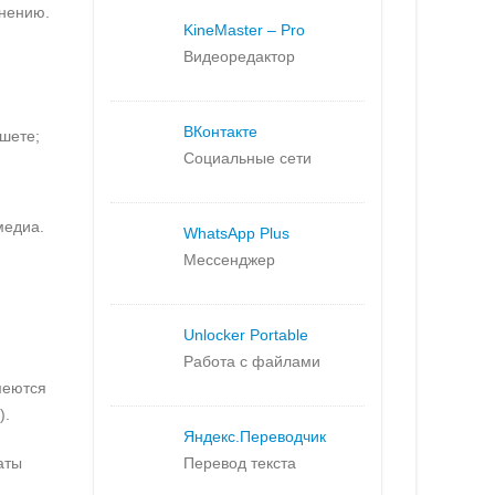
инению.
KineMaster – Pro
Видеоредактор
ВКонтакте
шете;
Социальные сети
медиа.
WhatsApp Plus
Мессенджер
Unlocker Portable
Работа с файлами
меются
).
Яндекс.
Переводчик
аты
Перевод текста