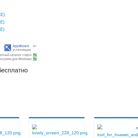
XE)
XE)
XE)
 бесплатно