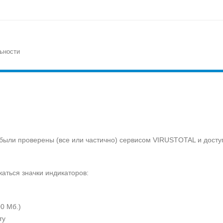
ьности
 были проверены (все или частично) сервисом VIRUSTOTAL и доступ
жаться значки индикаторов:
0 Мб.)
ту