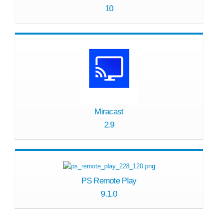
10
Miracast
2.9
PS Remote Play
9.1.0